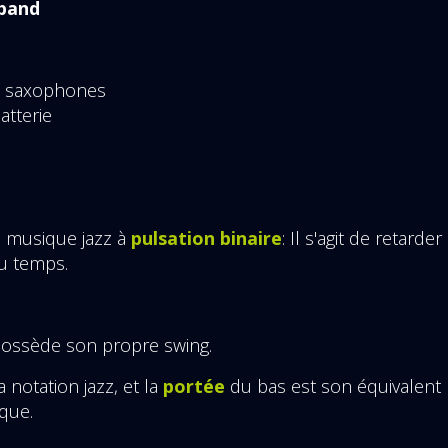
 band
de saxophones
atterie
a musique jazz à
pulsation binaire
: Il s'agit de retarder
u temps.
possède son propre swing.
 notation jazz, et la
portée
du bas est son équivalent
ique.