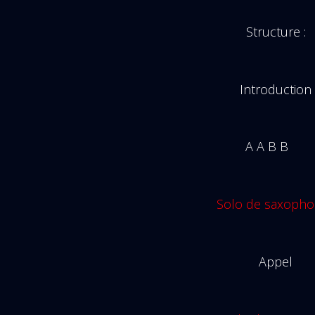
Structure :
Introduction
A A B B
Solo de saxoph
Appel