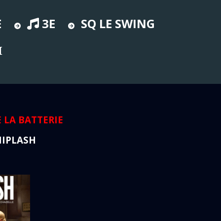
E
3E
SQ LE SWING
H
 LA BATTERIE
HIPLASH