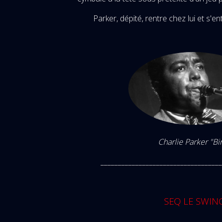
Parker, dépité, rentre chez lui et s'e
Charlie Parker "Bi
___________________________________
SEQ LE SWIN