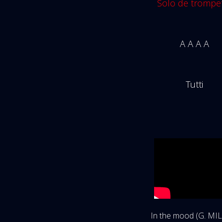
Solo de trompe
A A A A
Tutti
In the mood (G. MI