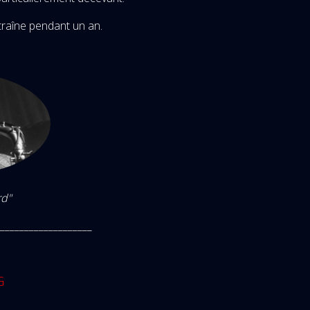
ntraîne pendant un an.
rd"
___________________
G