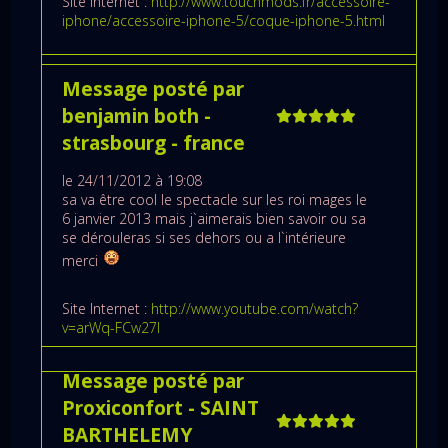
Site Internet :
http://www.touchmods.fr/accessoire-
iphone/accessoire-iphone-5/coque-iphone-5.html
Message posté par
benjamin both
-
strasbourg
- france
le 24/11/2012 à 19:08
sa va être cool le spectacle sur les roi mages le
6 janvier 2013 mais j`aimerais bien savoir ou sa
se dérouleras si ses dehors ou a l`intérieure
merci
Site Internet :
http://www.youtube.com/watch?
v=arWq-FCw27I
Message posté par
Proxiconfort
- SAINT
BARTHELEMY