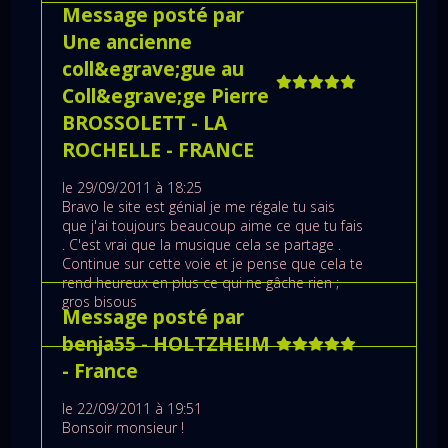
Message posté par
Une ancienne
coll&egrave;gue au
Coll&egrave;ge Pierre
BROSSOLETT
- LA
ROCHELLE
- FRANCE
le 29/09/2011 à 18:25
Bravo le site est génial je me régale tu sais
que j'ai toujours beaucoup aime ce que tu fais
. C'est vrai que la musique cela se partage .
Continue sur cette voie et je pense que cela te
rend heureux en plus ce qui ne gâche rien ;
gros bisous
Message posté par
benja55
- HOLTZHEIM
- France
le 22/09/2011 à 19:51
Bonsoir monsieur !