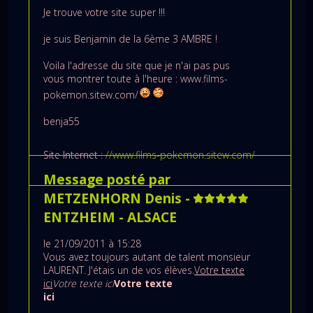
Je trouve votre site super !!!
je suis Benjamin de la 6ème 3 AMBRE !
Voila l'adresse du site que je n'ai pas pus
vous montrer toute à l'heure : www.films-
pokemon.sitew.com/
benja55
Site Internet :
//www.films-pokemon.sitew.com/
Message posté par
METZENHORN Denis
-
ENTZHEIM
- ALSACE
le 21/09/2011 à 15:28
Vous avez toujours autant de talent monsieur
LAURENT. J'étais un de vos élèves.
Votre texte
ici
Votre texte ici
Votre texte
ici