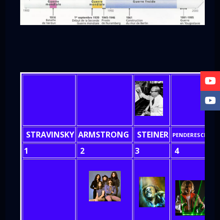
STRAVINSKY
ARMSTRONG
STEINER
B
PENDERESCKI
1
2
3
4
5