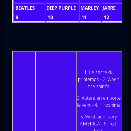
BEATLES
DEEP PURPLE
MARLEY
JARRE
J
9
10
11
12
1
1. Le sacre du
printemps - 2. When
the saint's
3. Autant en emporte
le vent - 4. Hiroshima
5. West side story
AMERICA - 6. Tutti
frutti