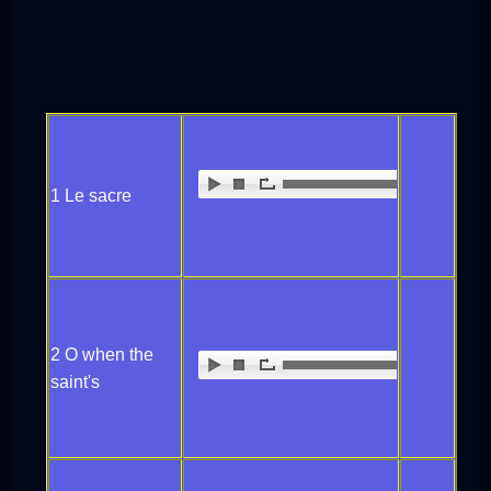
1 Le sacre
2 O when the
saint's