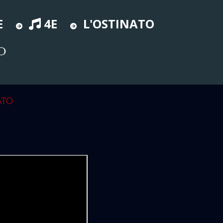
E
4E
L'OSTINATO
O
ATO