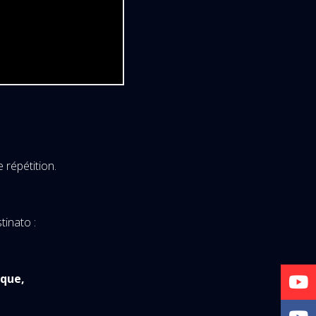
e répétition.
stinato :
que,