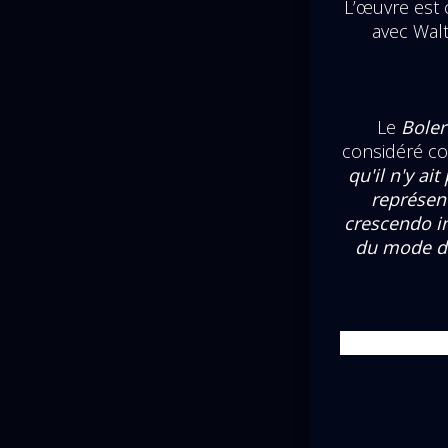
L’œuvre est 
avec Walt
Le
Boler
considéré co
qu'il n'y ai
représent
crescendo in
du mode d'e