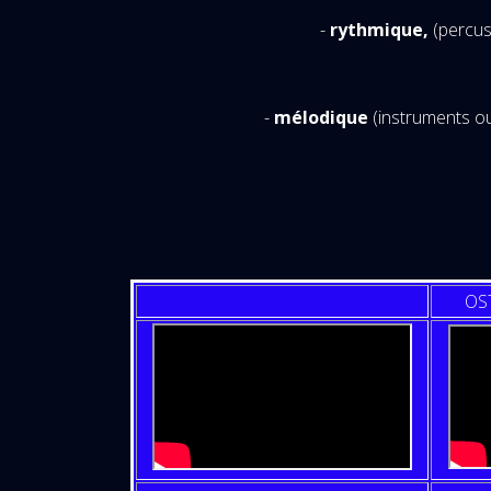
-
rythmique,
(percus
-
mélodique
(instruments ou
OS