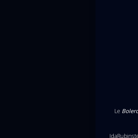
Le
Boler
I
IdaRubinst