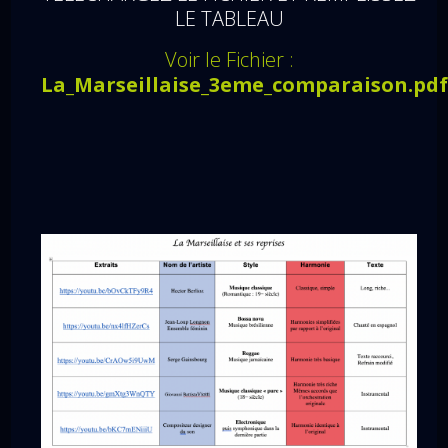
LE TABLEAU
Voir le Fichier :
La_Marseillaise_3eme_comparaison.pd